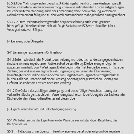
§3.5.2.1 Der Mahnung werden pauschal 3 € Mahngebühren für unsere Auslagen wie z.B.
Verbrauchsmaterial und weitere uns möglicherweise entstehenden Kosten aufgeschlagen.
Bei jeder weiteren Mahnung, auch der Anmahnung derselben Rechnung, werden die
Mahnkosten erneut fällig und zu den vorab entstandenen Mahngebühren hinzugerechnet.
$3.5.2.2 Dem Rechnungsbetrag werden bei jeder Mahnung auch Verzugszinsen
hinzugefügt. Diese berechnen sich wie folgt: Basiszins der EZB vom aktuellen Jahr +
Verzugszinsatz von 5% p.a.
§4 Lieferung oder Übergabe
$4.1 Lieferungen aus unserem Onlineshop
$4.1.1 Sofern wir dies in der Produktbeschreibung nicht deutlich anders angegeben haben,
sind alle von uns angebotenen Artikel sofort versandfertig. Die Lieferung erfolgt hier
spätesten innerhalb von 7 Werktagen. Dabei beginnt die Frist für die Lieferung im Falle der
Zahlung per Vorkasse am Tag nach Zahlungseingang an die mit der Überweisung
beauftragte Bank und bei allen anderen Zahlungsarten am Tag nach Vertragsschluss zu
laufen. Fällt das Fristende auf einen Samstag, Sonntag oder gesetzlichen Feiertag am
Lieferort, so endet die Frist am nächsten Werktag.
$4.1.2 Die Gefahr des zufälligen Untergangs und der zufälligen Verschlechterung der
verkauften Sache geht auch beim Versendungskauf erst mit der Übergabe der Sache an den
Käufer oder den Versanddienstleister auf diesen über.
§5 Eigentumsvorbehalt und Entschädigungsleistung
$5.1 Wir behalten uns das Eigentum an der Ware bis zur vollständigen Bezahlung des
Kaufpreises vor.
$5.2 Im Falle, dass unser Eigentum bereits weiterverarbeitet oder aufgrund der regulären