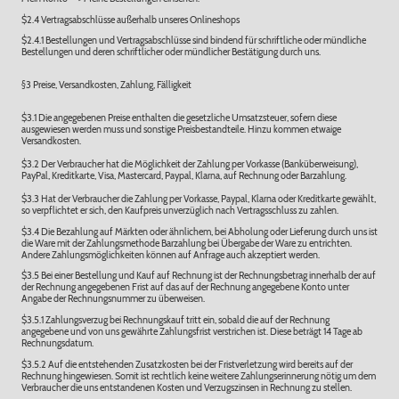
$2.4 Vertragsabschlüsse außerhalb unseres Onlineshops
$2.4.1 Bestellungen und Vertragsabschlüsse sind bindend für schriftliche oder mündliche
Bestellungen und deren schriftlicher oder mündlicher Bestätigung durch uns.
§3 Preise, Versandkosten, Zahlung, Fälligkeit
$3.1 Die angegebenen Preise enthalten die gesetzliche Umsatzsteuer, sofern diese
ausgewiesen werden muss und sonstige Preisbestandteile. Hinzu kommen etwaige
Versandkosten.
$3.2 Der Verbraucher hat die Möglichkeit der Zahlung per Vorkasse (Banküberweisung),
PayPal, Kreditkarte, Visa, Mastercard, Paypal, Klarna, auf Rechnung oder Barzahlung.
$3.3 Hat der Verbraucher die Zahlung per Vorkasse, Paypal, Klarna oder Kreditkarte gewählt,
so verpflichtet er sich, den Kaufpreis unverzüglich nach Vertragsschluss zu zahlen.
$3.4 Die Bezahlung auf Märkten oder ähnlichem, bei Abholung oder Lieferung durch uns ist
die Ware mit der Zahlungsmethode Barzahlung bei Übergabe der Ware zu entrichten.
Andere Zahlungsmöglichkeiten können auf Anfrage auch akzeptiert werden.
$3.5 Bei einer Bestellung und Kauf auf Rechnung ist der Rechnungsbetrag innerhalb der auf
der Rechnung angegebenen Frist auf das auf der Rechnung angegebene Konto unter
Angabe der Rechnungsnummer zu überweisen.
$3.5.1 Zahlungsverzug bei Rechnungskauf tritt ein, sobald die auf der Rechnung
angegebene und von uns gewährte Zahlungsfrist verstrichen ist. Diese beträgt 14 Tage ab
Rechnungsdatum.
$3.5.2 Auf die entstehenden Zusatzkosten bei der Fristverletzung wird bereits auf der
Rechnung hingewiesen. Somit ist rechtlich keine weitere Zahlungserinnerung nötig um dem
Verbraucher die uns entstandenen Kosten und Verzugszinsen in Rechnung zu stellen.