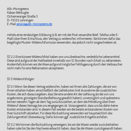
Alb-Microgreens
Fabian Rehkugler
Ochsenwanger Straße 3
D-73252 Lenningen
E-Mail
service@alb-microgreens.de
mittels einer eindeutigen Erklärung (z.B. ein mit der Post versandter Brief, Telefax oder E-
Mail) über Ihren Entschluss, den Vertrag zu widerrufen, informieren. Sie können dafür das
beigefügte Muster-Widerrufsformular verwenden, das jedoch nicht vorgeschrieben ist.
$7.2.2 Eine kürzere Widerrufsfrist haben von uns überbrachte, verderbliche Lebensmittel.
Diese sind aufgrund der Haltbarkeit innerhalb von 12 Stunden nach Erhalt zu reklamieren.
Andernfalls können wir die Ware aufgrund möglicher Fehllagerung durch den Verbraucher
nicht mehr für eine Reklamation akzeptieren.
$7.3 Widerrufsfolgen
$7.3.1 Wenn Sie diesen Vertrag widerrufen, haben wir Ihnen alle Zahlungen, die wir von
Ihnen erhalten haben, einschließlich der Lieferkosten (mit Ausnahme der zusätzlichen
Kosten, die sich daraus ergeben, dass Sie eine andere Art der Lieferung als die von uns
angebotene, günstigste Standardlieferung gewählt haben), unverzüglich und spätestens
binnen vierzehn Tagen ab dem Tag zurückzuzahlen, an dem die Mitteilung über Ihren
Widerruf dieses Vertrags bei uns eingegangen ist. Vorausgesetzt, dass uns bis dahin keine
Kosten entstanden sind. In diesem Fall werden wir die bereits entstandenen Kosten von
Ihrer Gutschrift abziehen. Für diese Rückzahlung verwenden wir hauptsächlich das
Zahlungsmittel Überweisung, Dafür können ggf. zusätzliche Entgelte anfallen.
$7.3.2 Wir können die Rückzahlung verweigern, bis wir die Waren wieder zurückerhalten
haben oder bis Sie den Nachweis erbracht haben, dass Sie die Waren zurückgesandt haben,