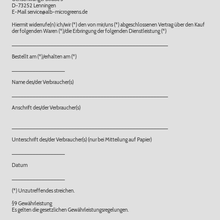
D-73252 Lenningen
E-Mail service@alb-microgreens.de
Hiermit widerrufe(n) ich/wir (*) den von mir/uns (*) abgeschlossenen Vertrag über den Kauf
der folgenden Waren (*)/die Erbringung der folgenden Dienstleistung (*)
_____________________________________________________
Bestellt am (*)/erhalten am (*)
__________________
Name des/der Verbraucher(s)
_____________________________________________________
Anschrift des/der Verbraucher(s)
_____________________________________________________
Unterschrift des/der Verbraucher(s) (nur bei Mitteilung auf Papier)
__________________
Datum
__________________
(*) Unzutreffendes streichen.
§9 Gewährleistung
Es gelten die gesetzlichen Gewährleistungsregelungen.