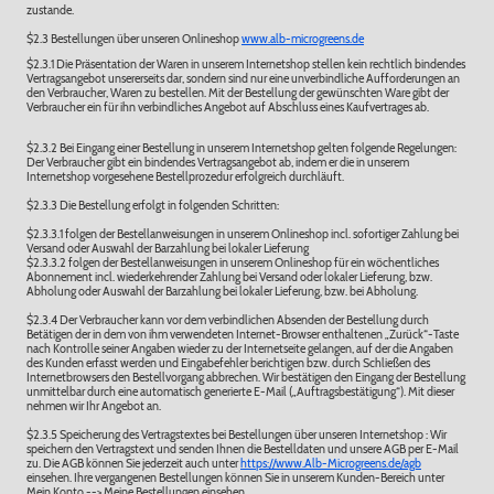
zustande.
$2.3 Bestellungen über unseren Onlineshop
www.alb-microgreens.de
$2.3.1 Die Präsentation der Waren in unserem Internetshop stellen kein rechtlich bindendes
Vertragsangebot unsererseits dar, sondern sind nur eine unverbindliche Aufforderungen an
den Verbraucher, Waren zu bestellen. Mit der Bestellung der gewünschten Ware gibt der
Verbraucher ein für ihn verbindliches Angebot auf Abschluss eines Kaufvertrages ab.
$2.3.2 Bei Eingang einer Bestellung in unserem Internetshop gelten folgende Regelungen:
Der Verbraucher gibt ein bindendes Vertragsangebot ab, indem er die in unserem
Internetshop vorgesehene Bestellprozedur erfolgreich durchläuft.
$2.3.3 Die Bestellung erfolgt in folgenden Schritten:
$2.3.3.1 folgen der Bestellanweisungen in unserem Onlineshop incl. sofortiger Zahlung bei
Versand oder Auswahl der Barzahlung bei lokaler Lieferung
$2.3.3.2 folgen der Bestellanweisungen in unserem Onlineshop für ein wöchentliches
Abonnement incl. wiederkehrender Zahlung bei Versand oder lokaler Lieferung, bzw.
Abholung oder Auswahl der Barzahlung bei lokaler Lieferung, bzw. bei Abholung.
$2.3.4 Der Verbraucher kann vor dem verbindlichen Absenden der Bestellung durch
Betätigen der in dem von ihm verwendeten Internet-Browser enthaltenen „Zurück“-Taste
nach Kontrolle seiner Angaben wieder zu der Internetseite gelangen, auf der die Angaben
des Kunden erfasst werden und Eingabefehler berichtigen bzw. durch Schließen des
Internetbrowsers den Bestellvorgang abbrechen. Wir bestätigen den Eingang der Bestellung
unmittelbar durch eine automatisch generierte E-Mail („Auftragsbestätigung“). Mit dieser
nehmen wir Ihr Angebot an.
$2.3.5 Speicherung des Vertragstextes bei Bestellungen über unseren Internetshop : Wir
speichern den Vertragstext und senden Ihnen die Bestelldaten und unsere AGB per E-Mail
zu. Die AGB können Sie jederzeit auch unter
https://www.Alb-Microgreens.de/agb
einsehen. Ihre vergangenen Bestellungen können Sie in unserem Kunden-Bereich unter
Mein Konto --> Meine Bestellungen einsehen.