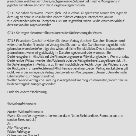
je nachdem, welches der frühere, nachgewiesene Zeitpunkt ist. Frische Microgreens, in
jeglicher Lieferform, sind von der Rückgabe ausgeschlossen.
$7.3.3 Sie haben die Waren unverzüglich und in jedem Fall spätestens binnen drei Tagen ab
dem Tag, an dem Sie uns über den Widerruf dieses Vertrages unterrichten, an uns
zurückzusenden oder zu übergeben. Die Frist ist gewahrt, wenn Sie die Waren vor Ablauf
der Frist von drei Tagen absenden.
$7.3.4 Sie tragen die unmittelbaren Kosten der Rücksendung der Waren.
$7.3.5 Finanzierte Geschäfte: Haben Sie diesen Vertrag durch ein Darlehen finanziert und
widerrufen Sie den finanzierten Vertrag, sind Sie auch an den Darlehensvertrag nicht mehr
gebunden, wenn beide Verträge eine wirtschaftliche Einheit bilden. Dies ist insbesondere
anzunehmen, wenn wir gleichzeitig Ihr Darlehensgeber sind oder wenn sich Ihr
Darlehensgeber im Hinblick auf die Finanzierung unserer Mitwirkung bedient. Wenn uns das
Darlehen bei Wirksamwerden des Widerrufs oder der Rückgabe bereits zugeflossen ist, tritt
Ihr Darlehensgeber im Verhältnis zu Ihnen hinsichtlich der Rechtsfolgen des Widerrufs oder
der Rückgabe in unsere Rechte und Pflichten aus dem finanzierten Vertrag ein. Letzteres gilt
nicht, wenn der vorliegende Vertrag den Erwerb von Wertpapieren, Devisen, Derivaten oder
Edelmetallen zum Gegenstand hat.
Wollen Sie eine vertragliche Bindung so weitgehend wie möglich vermeiden, widerrufen Sie
beide Vertragserklärungen gesondert.
Ende der Widerrufsbelehrung
§8 Widerrufsformular
Muster-Widerrufsformular
(Wenn Sie den Vertrag widerrufen wollen, dann füllen Sie bitte dieses Formular aus und
senden Sie es zurück.)
An :
Alb-Microgreens
Fabian Rehkugler
Ochsenwanger Straße 3