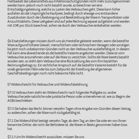
Haltbarkeit des Lebensmittels aus Infektionsschutzgründen nicht mehr zurückgenommen
werden kann, jedoch noch nicht bezahlt wurde, so berechnen wir eine
Entschädigungsleistung, welche zu Lasten des Verbrauchers geht. Diese kann höher
ausfallen als der Ursprüngliche Kaufpreis, bedingt durch etwaige uns entstandene
Zusatzkosten durch die Überbringung und Bereitstellung der Ware in Transportkisten oder
Anzuchttabletts. Diese Leihgaben sind auf jeder Rechnung separat aufgelistet und werden
mit 20€ pro Stück berechnet, sofern sie durch den Verbraucher einbehalten werden.
$6 Ersatzlieferungen müssen durch uns als Hersteller geleistet werden, wenn die bestellte
Ware aufgrund höherer Gewalt, menschlichem oder technischem Versagen oder sonstigen
bis jetzt noch unbekannten Gründen nicht an den Verbraucher auslieferfähig ist. In diesem
Fall kann eine abweichende als die bestellte Variante angeboten werden. Diese ist vom
Verbraucher anzunehmen oder auf die Ware zu verzichten. Sollte die Ware bereits bezahlt
worden sein, so steht dem Verbraucher eine Rückzahlung des vom Ihm bezahlten
Rechnungsbetrags zu. Ein rechtlicher Anspruch auf die bestellte Variante besteht für die
vorab genannten Fälle oder bis zum Zeitpunkt der Erstellung der allgemeinen
Geschäftsbedingungen noch nicht bekannte Fälle nicht.
§7 Widerrufsrecht für Verbraucher und Widerrufsbelehrung
$7.1.0 Verbrauchern steht ein Widerrufsrecht nach folgender Maßgabe zu, wobei
Verbraucher jede natürliche oder juristische Person oder unternehmen ist, wie zu Beginn der
AGBs beschrieben:
$7.1.1 Sie haben das Recht, binnen vierzehn Tagen ohne Angabe von Gründen diesen Vertrag
zu widerrufen, sofern die Ware noch rückgabefähig ist.
$7.2 Die Widerrufsfrist beträgt vierzehn Tage, ab dem Tag, an dem Sie oder ein von Ihnen
benannter Dritter, der nicht der Beförderer ist, die Waren in Besitz genommen haben bzw.
hat.
$7.2.1 Um Ihr Widerrufsrecht auszuüben, müssen Sie uns