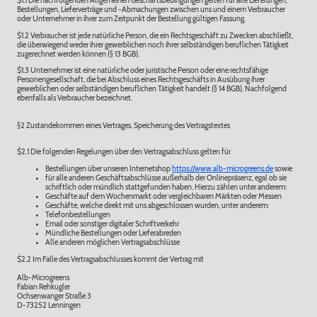
$1.1 Die nachfolgenden Allgemeinen Geschäftsbedingungen gelten für alle Lieferungen,
Bestellungen, Lieferverträge und -Abmachungen zwischen uns und einem Verbraucher
oder Unternehmer in ihrer zum Zeitpunkt der Bestellung gültigen Fassung.
$1.2 Verbraucher ist jede natürliche Person, die ein Rechtsgeschäft zu Zwecken abschließt,
die überwiegend weder ihrer gewerblichen noch ihrer selbständigen beruflichen Tätigkeit
zugerechnet werden können (§ 13 BGB).
$1.3 Unternehmer ist eine natürliche oder juristische Person oder eine rechtsfähige
Personengesellschaft, die bei Abschluss eines Rechtsgeschäfts in Ausübung ihrer
gewerblichen oder selbständigen beruflichen Tätigkeit handelt (§ 14 BGB). Nachfolgend
ebenfalls als Verbraucher bezeichnet.
§2 Zustandekommen eines Vertrages, Speicherung des Vertragstextes
$2.1 Die folgenden Regelungen über den Vertragsabschluss gelten für
Bestellungen über unseren Internetshop
https://www.alb-microgreens.de
sowie
für alle anderen Geschäftsabschlüsse außerhalb der Onlinepräsenz, egal ob sie
schriftlich oder mündlich stattgefunden haben. Hierzu zählen unter anderem:
Geschäfte auf dem Wochenmarkt oder vergleichbaren Märkten oder Messen
Geschäfte, welche direkt mit uns abgeschlossen wurden, unter anderem:
Telefonbestellungen
Email oder sonstiger digitaler Schriftverkehr
Mündliche Bestellungen oder Lieferabreden
Alle anderen möglichen Vertragsabschlüsse
$2.2 Im Falle des Vertragsabschlusses kommt der Vertrag mit
Alb-Microgreens
Fabian Rehkugler
Ochsenwanger Straße 3
D-73252 Lenningen