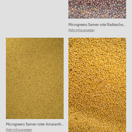
Microgreens Samen rote Radieschen
|
0
Mehr Infos anzeigen
Microgreens Samen roter Amaranth
|
00040
Mehr Infos anzeigen