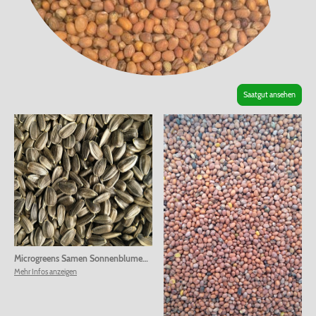
Saatgut ansehen
Microgreens Samen Sonnenblumen
|
00044
Mehr Infos anzeigen